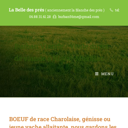
La Belle des prés
( anciennement la Blanche des prés )
tel:
06.88.31.61.28
burban56me@gmail.com
Burban Viande - Vente direct
de viande à Noyal-Muzillac
MENU
BOEUF de race Charolaise, génisse ou
jeune vache allaitante, nous gardons les