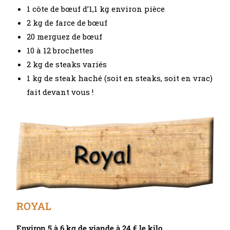
1 côte de bœuf d’1,1 kg environ pièce
2 kg de farce de bœuf
20 merguez de bœuf
10 à 12 brochettes
2 kg de steaks variés
1 kg de steak haché (soit en steaks, soit en vrac)
fait devant vous !
ROYAL
Environ 5 à 6 kg de viande à 24 € le kilo