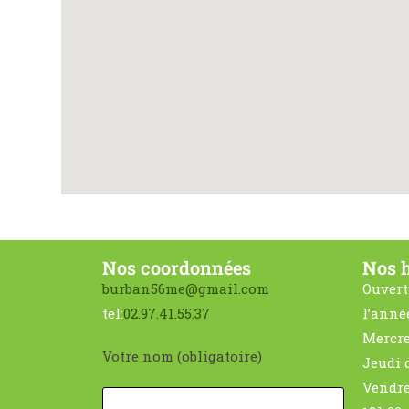
Nos coordonnées
Nos h
burban56me@gmail.com
Ouvert
tel:
02.97.41.55.37
l’anné
Mercre
Votre nom (obligatoire)
Jeudi 
Vendre