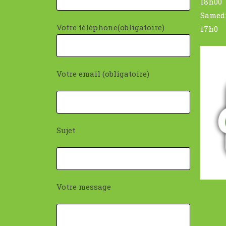
18h00
Samedi
Votre téléphone(obligatoire)
17h0
Votre email (obligatoire)
Sujet
Votre message