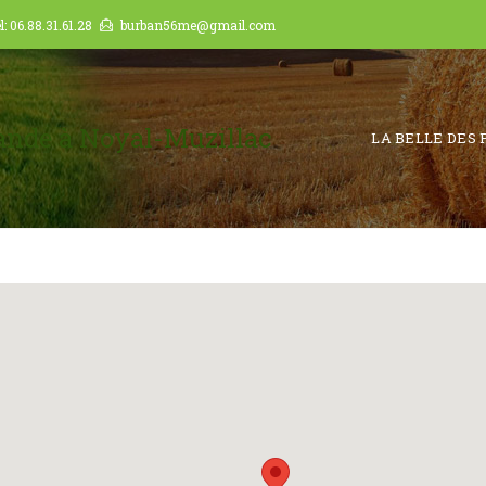
el: 06.88.31.61.28
burban56me@gmail.com
iande à Noyal-Muzillac
LA BELLE DES 