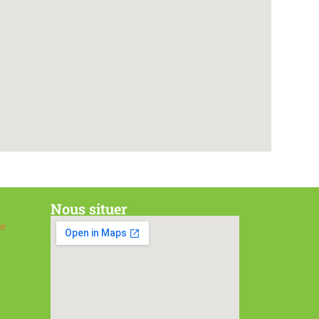
Nous situer
er