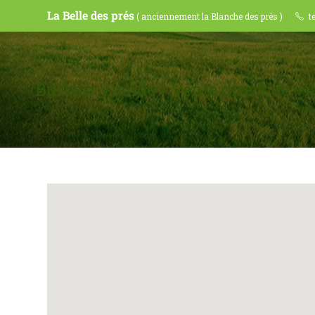
La Belle des prés
( anciennement la Blanche des prés )
t
Burban Viande - Vente direct de v